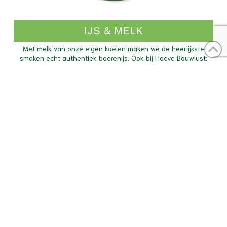
IJS & MELK
Met melk van onze eigen koeien maken we de heerlijkste
smaken echt authentiek boerenijs. Ook bij Hoeve Bouwlust:
Oermelk, ons eigen merk A2 Melk!
Ontdek