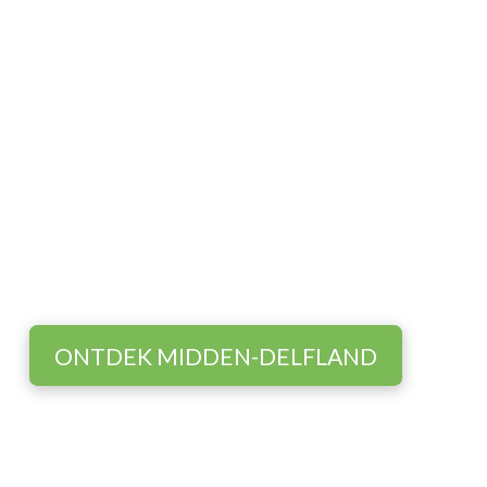
Beleef de omgeving
Ontdek het prachtige Midden-Delfland!
ONTDEK MIDDEN-DELFLAND