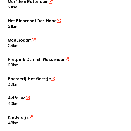
Maritiem Rotterdam
21km
Het Binnenhof Den Haag
21km
Madurodam
23km
Pretpark Duinrell Wassenaar
29km
Boerderij Het Geertje
30km
Avifauna
40km
Kinderdijk
48km