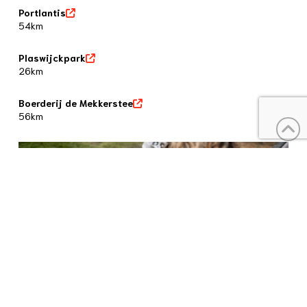
Portlantis
54km
Plaswijckpark
26km
Boerderij de Mekkerstee
56km