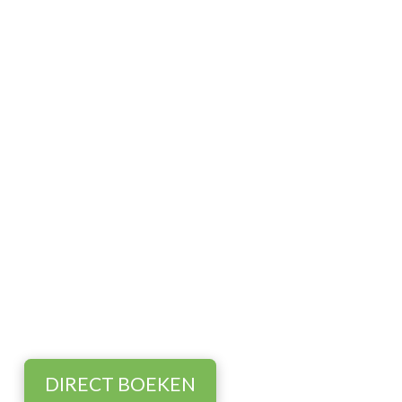
We ontvangen u graag
Wacht niet langer en boek direct!
DIRECT BOEKEN