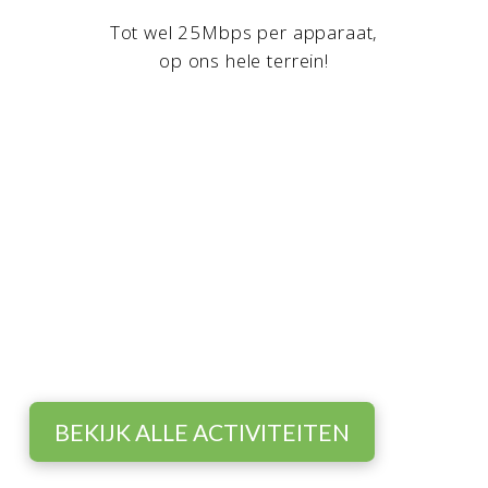
Tot wel 25Mbps per apparaat,
op ons hele terrein!
Beleef de boerderij
Ontdek het boerenleven op Hoeve
Bouwlust!
BEKIJK ALLE ACTIVITEITEN