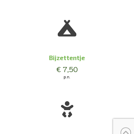
Bijzettentje
€ 7,50
p.n.