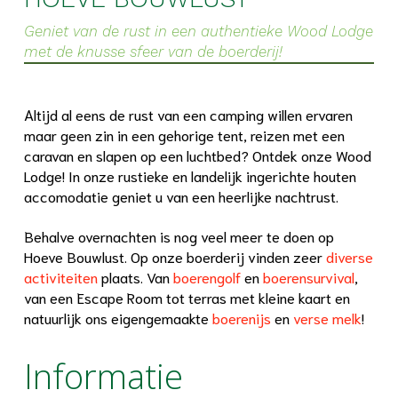
Geniet van de rust in een authentieke Wood Lodge
met de knusse sfeer van de boerderij!
Altijd al eens de rust van een camping willen ervaren
maar geen zin in een gehorige tent, reizen met een
caravan en slapen op een luchtbed? Ontdek onze Wood
Lodge! In onze rustieke en landelijk ingerichte houten
accomodatie geniet u van een heerlijke nachtrust.
Behalve overnachten is nog veel meer te doen op
Hoeve Bouwlust. Op onze boerderij vinden zeer
diverse
activiteiten
plaats. Van
boerengolf
en
boerensurvival
,
van een Escape Room tot terras met kleine kaart en
natuurlijk ons eigengemaakte
boerenijs
en
verse melk
!
Informatie