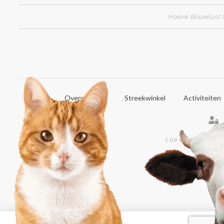
Hoeve Bouwlust i
Home
Overnachten
Streekwinkel
Activiteiten
COPYRIGHT © 20