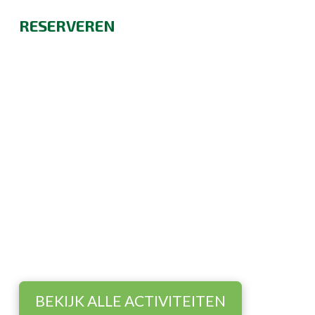
RESERVEREN
Beleef de boerderij
Ontdek het boerenleven op Hoeve
Bouwlust!
BEKIJK ALLE ACTIVITEITEN